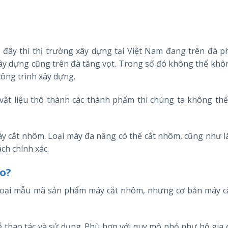
ây thì thị trường xây dựng tại Việt Nam đang trên đà ph
ây dựng cũng trên đà tăng vọt. Trong số đó không thể khôn
công trình xây dựng.
 vật liệu thô thành các thành phẩm thì chúng ta không th
áy cắt nhôm. Loại máy đa năng có thể cắt nhôm, cũng như l
ách chính xác.
ào?
ác loại mẫu mã sản phẩm máy cắt nhôm, nhưng cơ bản máy 
ễ thao tác và sử dụng. Phù hợp với quy mô nhỏ như hộ gia 