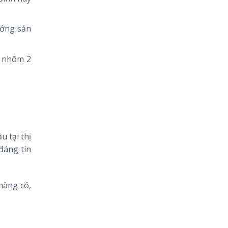
ưởng sản
t nhôm 2
 tại thị
đáng tin
hàng có,