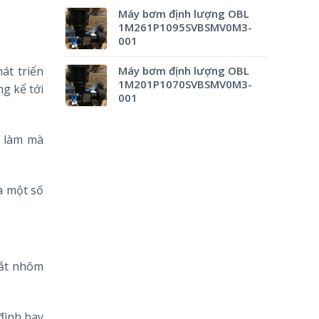
Máy bơm định lượng OBL
1M261P1095SVBSMV0M3-
001
Máy bơm định lượng OBL
át triển
1M201P1070SVBSMV0M3-
g kể tới
001
ể làm mà
à một số
cắt nhôm
đình hay