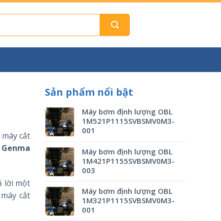
Sản phẩm nổi bật
Máy bơm định lượng OBL
1M521P1115SVBSMV0M3-
001
 máy cắt
i
Genma
Máy bơm định lượng OBL
1M421P1155SVBSMV0M3-
003
 lời một
Máy bơm định lượng OBL
 máy cắt
1M321P1115SVBSMV0M3-
001