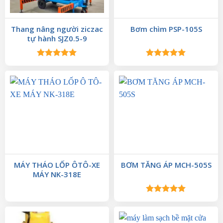
Thang nâng người ziczac
Bơm chìm PSP-105S
tự hành SJZ0.5-9
Được xếp
Được xếp
hạng
5.00
hạng
5.00
5 sao
5 sao
MÁY THÁO LỐP ÔTÔ-XE
BƠM TĂNG ÁP MCH-505S
MÁY NK-318E
Được xếp
hạng
5.00
5 sao