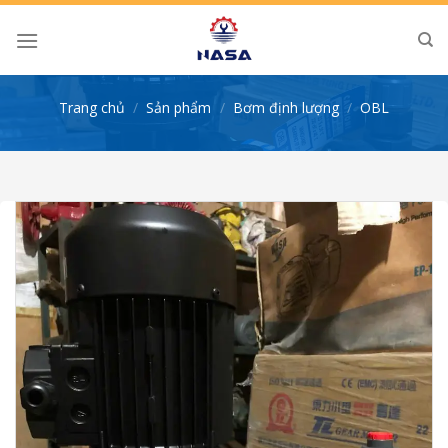
Skip
to
content
Trang chủ
/
Sản phẩm
/
Bơm định lượng
/
OBL