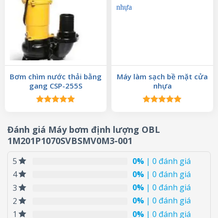
Bơm chìm nước thải bằng
Máy làm sạch bề mặt cửa
gang CSP-255S
nhựa
Được xếp
Được xếp
hạng
5.00
hạng
5.00
5 sao
5 sao
Đánh giá Máy bơm định lượng OBL
1M201P1070SVBSMV0M3-001
0%
| 0 đánh giá
5
0%
| 0 đánh giá
4
0%
| 0 đánh giá
3
0%
| 0 đánh giá
2
0%
| 0 đánh giá
1