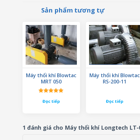
Sản phẩm tương tự
Máy thổi khí Blowtac
Máy thổi khí Blowtac
MRT 050
RS-200-11
Được xếp
Đọc tiếp
Đọc tiếp
hạng
5.00
5 sao
1 đánh giá cho
Máy thổi khí Longtech LT-