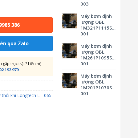
003
Máy bơm định
lượng OBL
 9985 386
1M321P1115SVBSMV0M3
001
iên qua Zalo
Máy bơm định
lượng OBL
1M261P1095SVBSMV0M3
001
gặp trục trặc? Liên hệ
02 192 979
Máy bơm định
lượng OBL
1M201P1070SVBSMV0M3
001
 thổi khí Longtech LT-065