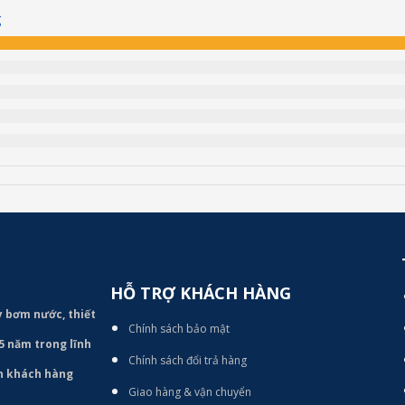
g
HỖ TRỢ KHÁCH HÀNG
áy bơm
nước, thiết
Chính sách bảo mật
15 năm trong lĩnh
Chính sách đổi trả hàng
àn khách hàng
Giao hàng & vận chuyển