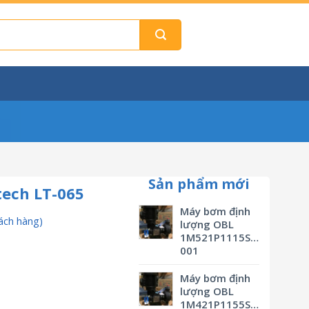
Sản phẩm mới
tech LT-065
Máy bơm định
ách hàng)
lượng OBL
1M521P1115SVBSMV0M3
001
Máy bơm định
lượng OBL
1M421P1155SVBSMV0M3