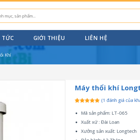
N TỨC
GIỚI THIỆU
LIÊN HỆ
ổi Khí
Máy thổi khí Long
(
1
đánh giá của kh
5.00
1
trên 5
Mã sản phẩm: LT-065
dựa trên
đánh giá
Xuất xứ : Đài Loan
Xưởng sản xuất: Longtech