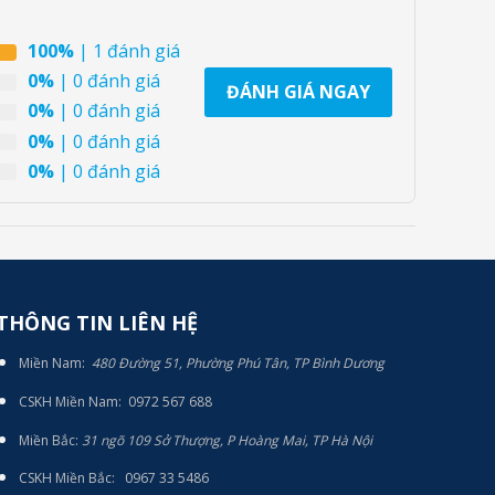
100%
| 1 đánh giá
0%
| 0 đánh giá
ĐÁNH GIÁ NGAY
0%
| 0 đánh giá
0%
| 0 đánh giá
0%
| 0 đánh giá
THÔNG TIN LIÊN HỆ
Miền Nam:
480 Đường 51, Phường Phú Tân, TP Bình Dương
CSKH Miền Nam: 0972 567 688
Miền Bắc:
31 ngõ 109 Sở Thượng, P Hoàng Mai, TP Hà Nội
CSKH Miền Bắc: 0967 33 5486