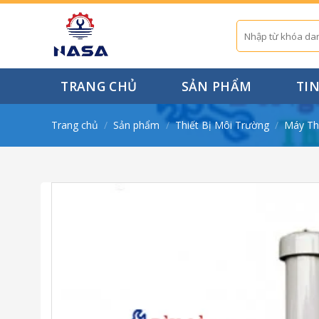
Skip
to
Tìm
kiếm:
content
TRANG CHỦ
SẢN PHẨM
TI
Trang chủ
/
Sản phẩm
/
Thiết Bị Môi Trường
/
Máy Th