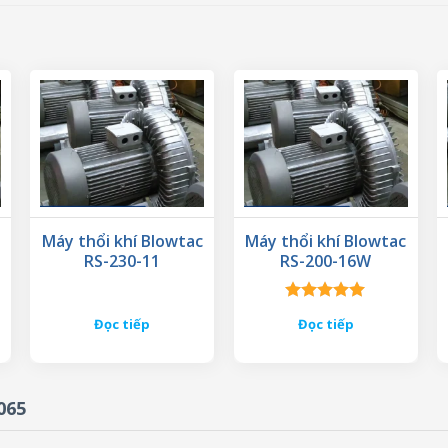
Máy thổi khí Blowtac
Máy thổi khí Blowtac
RS-230-11
RS-200-16W
Được xếp
Đọc tiếp
Đọc tiếp
hạng
5.00
5 sao
065