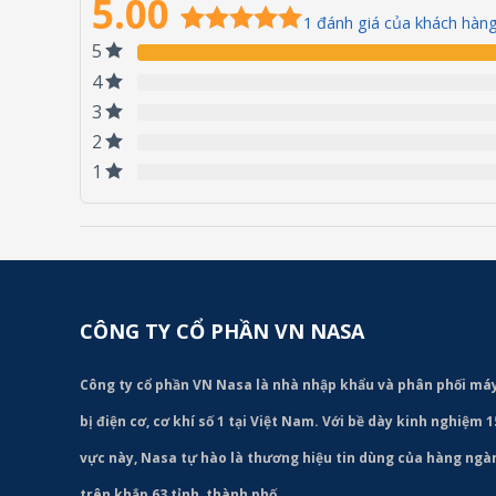
5.00
1
đánh giá của khách hàn
5
5.00
1
trên 5
dựa trên
4
đánh giá
3
2
1
CÔNG TY CỔ PHẦN VN NASA
Công ty cổ phần VN Nasa là nhà nhập khẩu và phân phối m
bị điện cơ, cơ khí số 1 tại Việt Nam. Với bề dày kinh nghiệm 
vực này, Nasa tự hào là thương hiệu tin dùng của hàng ng
trên khắp 63 tỉnh, thành phố.