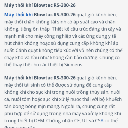
Máy thổi khí Blowtac RS-300-26
Máy thổi khí
Blowtac RS-300-26
quạt gió kênh bên,
máy thổi chân không tái sinh có áp suất cao và chân
không, tiếng ồn thấp. Thiết kế cấu trúc đáng tin cậy và
mạnh mẽ cho máy công nghiệp và các ứng dụng y tế
hút chân không hoặc sử dụng cung cấp không khí áp
suất. Cánh quạt không tiếp xúc với vỏ nên chúng có thể
chạy khô và hầu như không cần bảo dưỡng. Chúng có
thể thay thế cho các thiết bị Siemens.
Máy thổi khí Blowtac RS-300-26
quạt gió kênh bên,
máy thổi tái sinh có thể được sử dụng để cung cấp
không khí cho sục khí trong nuôi trồng thủy sản, nuôi
cá, nuôi tôm hoặc sục khí xử lý nước thải với bộ khuếch
tán bong bóng mịn màng. Ngoài ra, chúng cũng rất
phù hợp để sử dụng trong nhà máy và xử lý không khí
trong thiết bị OEM. Chứng nhận CE, UL và CS
A
có thể
được cung cấp.