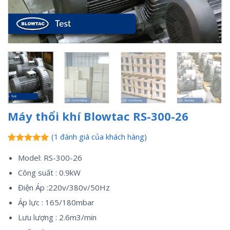
Máy thổi khí Blowtac RS-300-26
(
1
đánh giá của khách hàng)
5.00
1
trên 5
Model: RS-300-26
dựa trên
đánh giá
Công suất : 0.9kW
Điện Áp :220v/380v/50Hz
Áp lực : 165/180mbar
Lưu lượng : 2.6m3/min