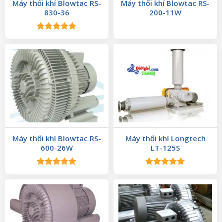
Máy thổi khí Blowtac RS-
Máy thổi khí Blowtac RS-
830-36
200-11W
Được xếp
hạng
5.00
5 sao
Máy thổi khí Blowtac RS-
Máy thổi khí Longtech
600-26W
LT-125S
Được xếp
Được xếp
hạng
5.00
hạng
5.00
5 sao
5 sao