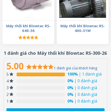
Máy thổi khí Blowtac RS-
Máy thổi khí Blowtac RS-
640-36
400-31W
Được xếp
hạng
5.00
5 sao
1 đánh giá cho
Máy thổi khí Blowtac RS-300-26
5.00
1
đánh giá của khách hàng
100%
| 1 đánh giá
5
5.00
1
trên 5
dựa trên
0%
| 0 đánh giá
4
đánh giá
0%
| 0 đánh giá
3
0%
| 0 đánh giá
2
0%
| 0 đánh giá
1