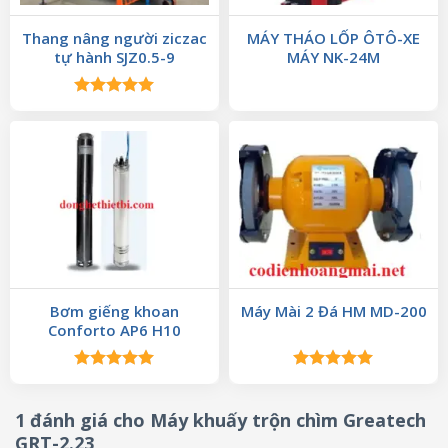
Thang nâng người ziczac
MÁY THÁO LỐP ÔTÔ-XE
tự hành SJZ0.5-9
MÁY NK-24M
Được xếp
hạng
5.00
5 sao
Bơm giếng khoan
Máy Mài 2 Đá HM MD-200
Conforto AP6 H10
Được xếp
Được xếp
hạng
5.00
hạng
5.00
5 sao
5 sao
1 đánh giá cho
Máy khuấy trộn chìm Greatech
GRT-2.23