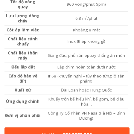
Tốc độ vòng
960 vòng/phút (rpm)
quay
Lưu lượng dòng
6.8 m³/phút
chảy
Cột áp làm việc
Khoảng 8 mét
Chất liệu cánh
Inox (thép không gỉ)
khuấy
Chất liệu thân
Gang đúc, phủ sơn epoxy chống ăn mòn
máy
Kiểu lắp đặt
Lắp chìm hoàn toàn dưới nước
Cấp độ bảo vệ
IP68 (khuyến nghị – tùy theo từng lô sản
(IP)
phẩm)
Xuất xứ
Đài Loan hoặc Trung Quốc
Khuấy trộn bể hiếu khí, bể gom, bể điều
Ứng dụng chính
hòa…
Công Ty Cổ Phần VN Nasa (Hà Nội – Bình
Đơn vị phân phối
Dương)