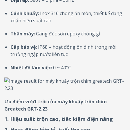
Cánh khuấy:
Inox 316 chống ăn mòn, thiết kế dạng
xoắn hiệu suất cao
Thân máy:
Gang đúc sơn epoxy chống gỉ
Cấp bảo vệ:
IP68 – hoạt động ổn định trong môi
trường ngập nước liên tục
Nhiệt độ làm việc:
0 ~ 40°C
Ưu điểm vượt trội của máy khuấy trộn chìm
Greatech GRT-2.23
1.
Hiệu suất trộn cao, tiết kiệm điện năng
2.
Hoạt động bền bỉ, tuổi thọ cao