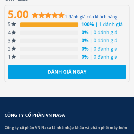
5.00
1
đánh giá của khách hàng
100%
| 1 đánh giá
5
5.00
1
trên 5
dựa trên
0%
| 0 đánh giá
4
đánh giá
0%
| 0 đánh giá
3
0%
| 0 đánh giá
2
0%
| 0 đánh giá
1
ĐÁNH GIÁ NGAY
CÔNG TY CỔ PHẦN VN NASA
Công ty cổ phần VN Nasa là nhà nhập khẩu và phân phối máy bơm