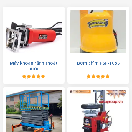
Máy khoan rãnh thoát
Bơm chìm PSP-105S
nước
Được xếp
Được xếp
hạng
5.00
hạng
5.00
5 sao
5 sao