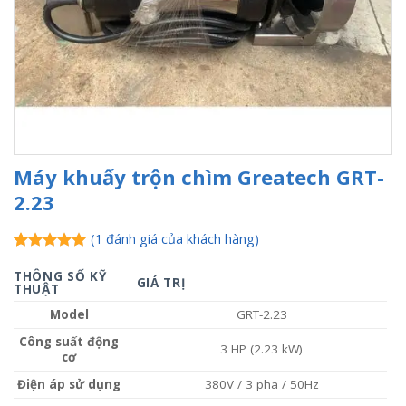
Máy khuấy trộn chìm Greatech GRT-
2.23
(
1
đánh giá của khách hàng)
5.00
1
trên 5
dựa trên
THÔNG SỐ KỸ
GIÁ TRỊ
THUẬT
đánh giá
Model
GRT-2.23
Công suất động
3 HP (2.23 kW)
cơ
Điện áp sử dụng
380V / 3 pha / 50Hz