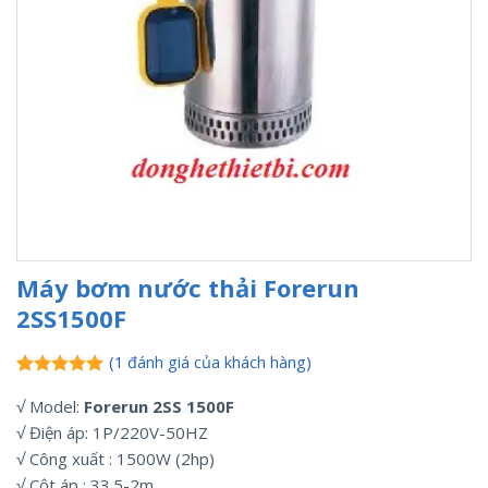
Máy bơm nước thải Forerun
2SS1500F
(
1
đánh giá của khách hàng)
5.00
1
trên 5
√ Model:
Forerun 2SS 1500F
dựa trên
đánh giá
√ Điện áp: 1P/220V-50HZ
√ Công xuất : 1500W (2hp)
√ Cột áp : 33.5-2m