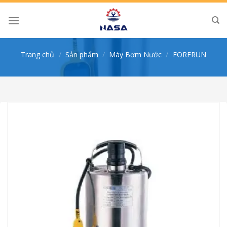
Skip
to
content
Trang chủ
/
Sản phẩm
/
Máy Bơm Nước
/
FORERUN