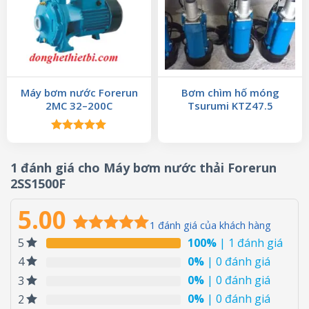
Máy bơm nước Forerun
Bơm chìm hố móng
2MC 32–200C
Tsurumi KTZ47.5
Được xếp
hạng
5.00
5 sao
1 đánh giá cho
Máy bơm nước thải Forerun
2SS1500F
5.00
1
đánh giá của khách hàng
100%
| 1 đánh giá
5
5.00
1
trên 5
dựa trên
0%
| 0 đánh giá
4
đánh giá
0%
| 0 đánh giá
3
0%
| 0 đánh giá
2