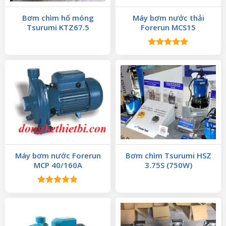
Bơm chìm hố móng
Máy bơm nước thải
Tsurumi KTZ67.5
Forerun MCS15
Được xếp
hạng
5.00
5 sao
Máy bơm nước Forerun
Bơm chìm Tsurumi HSZ
MCP 40/160A
3.75S (750W)
Được xếp
hạng
5.00
5 sao