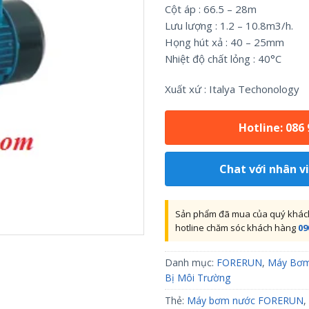
Cột áp : 66.5 – 28m
Lưu lượng : 1.2 – 10.8m3/h.
Họng hút xả : 40 – 25mm
Nhiệt độ chất lỏng : 40°C
Xuất xứ : Italya Techonology
Hotline: 086
Chat với nhân v
Sản phẩm đã mua của quý khách 
hotline chăm sóc khách hàng
09
Danh mục:
FORERUN
,
Máy Bơ
Bị Môi Trường
Thẻ:
Máy bơm nước FORERUN
,