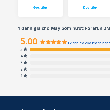
Được xếp
Đọc tiếp
Đọc tiếp
hạng
5.00
5 sao
1 đánh giá cho
Máy bơm nước Forerun 2M
5.00
1
đánh giá của khách hàn
5
5.00
1
trên 5
dựa trên
4
đánh giá
3
2
1