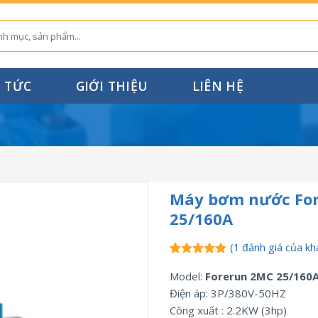
N TỨC
GIỚI THIỆU
LIÊN HỆ
Máy bơm nước Fo
25/160A
(
1
đánh giá của kh
5.00
1
trên 5
Model:
Forerun 2MC 25/160
dựa trên
đánh giá
Điện áp: 3P/380V-50HZ
Công xuất : 2.2KW (3hp)