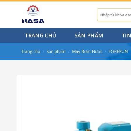
Skip
to
Tìm
kiếm:
content
TRANG CHỦ
SẢN PHẨM
TI
Trang chủ
/
Sản phẩm
/
Máy Bơm Nước
/
FORERUN