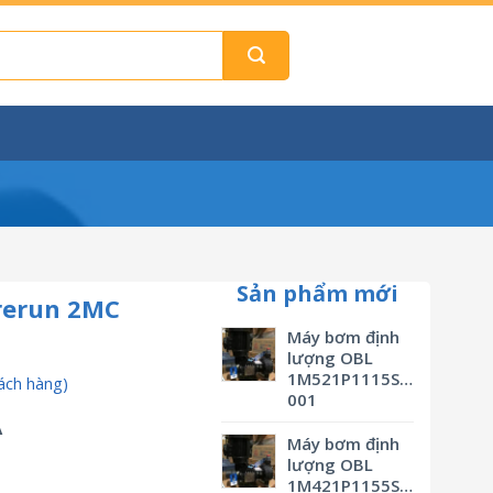
Sản phẩm mới
rerun 2MC
Máy bơm định
lượng OBL
1M521P1115SVBSMV0M3
ách hàng)
001
A
Máy bơm định
lượng OBL
1M421P1155SVBSMV0M3