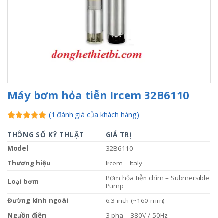
Máy bơm hỏa tiễn Ircem 32B6110
(
1
đánh giá của khách hàng)
5.00
1
trên 5
dựa trên
THÔNG SỐ KỸ THUẬT
GIÁ TRỊ
đánh giá
Model
32B6110
Thương hiệu
Ircem – Italy
Bơm hỏa tiễn chìm – Submersible
Loại bơm
Pump
Đường kính ngoài
6.3 inch (~160 mm)
Nguồn điện
3 pha – 380V / 50Hz