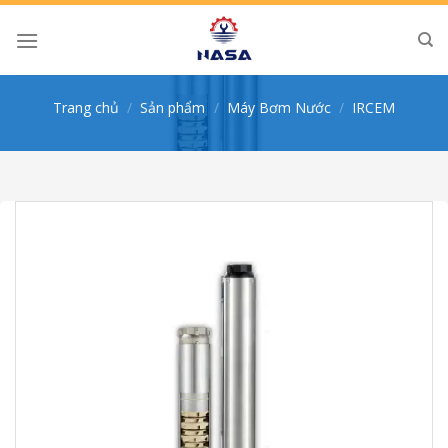
Skip
to
content
Trang chủ
/
Sản phẩm
/
Máy Bơm Nước
/
IRCEM