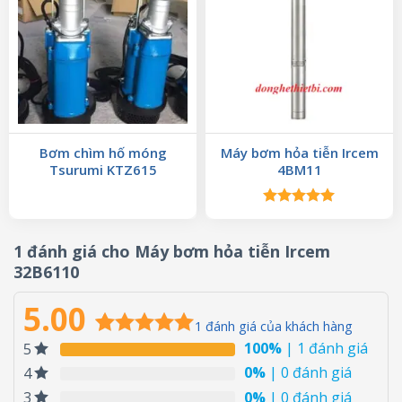
Bơm chìm hố móng
Máy bơm hỏa tiễn Ircem
Tsurumi KTZ615
4BM11
Được xếp
hạng
5.00
5 sao
1 đánh giá cho
Máy bơm hỏa tiễn Ircem
32B6110
5.00
1
đánh giá của khách hàng
100%
| 1 đánh giá
5
5.00
1
trên 5
dựa trên
0%
| 0 đánh giá
4
đánh giá
0%
| 0 đánh giá
3