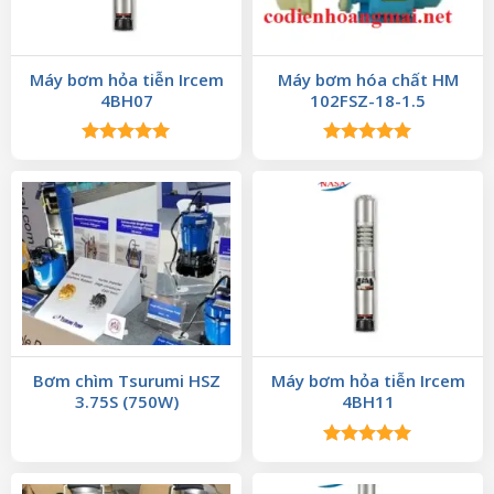
Máy bơm hỏa tiễn Ircem
Máy bơm hóa chất HM
4BH07
102FSZ-18-1.5
Được xếp
Được xếp
hạng
5.00
hạng
5.00
5 sao
5 sao
Bơm chìm Tsurumi HSZ
Máy bơm hỏa tiễn Ircem
3.75S (750W)
4BH11
Được xếp
hạng
5.00
5 sao