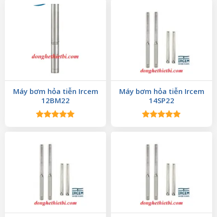
hạng
5.00
hạng
5.00
5 sao
5 sao
Máy bơm hỏa tiễn Ircem
Máy bơm hỏa tiễn Ircem
12BM22
14SP22
Được xếp
Được xếp
hạng
5.00
hạng
5.00
5 sao
5 sao