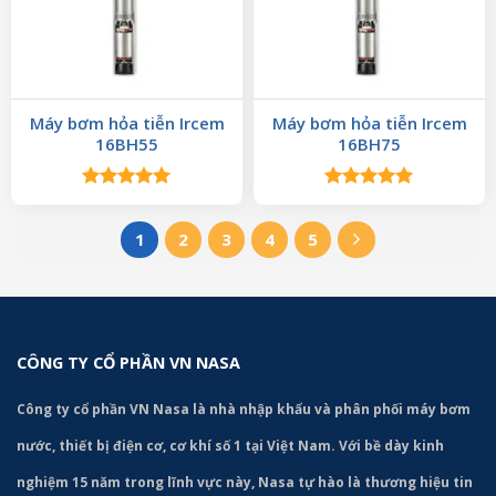
Máy bơm hỏa tiễn Ircem
Máy bơm hỏa tiễn Ircem
16BH55
16BH75
Được xếp
Được xếp
hạng
5.00
hạng
5.00
5 sao
5 sao
1
2
3
4
5
CÔNG TY CỔ PHẦN VN NASA
Công ty cổ phần VN Nasa là nhà nhập khẩu và phân phối máy bơm
nước, thiết bị điện cơ, cơ khí số 1 tại Việt Nam. Với bề dày kinh
nghiệm 15 năm trong lĩnh vực này, Nasa tự hào là thương hiệu tin