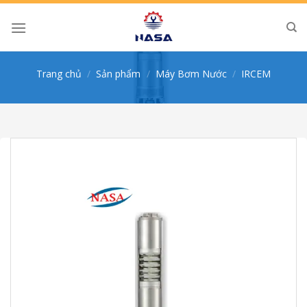
Skip
to
content
Trang chủ
/
Sản phẩm
/
Máy Bơm Nước
/
IRCEM