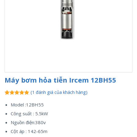
Máy bơm hỏa tiễn Ircem 12BH55
(
1
đánh giá của khách hàng)
5.00
1
trên 5
Model :12BH55
dựa trên
đánh giá
Công suất : 5.5kW
Nguồn điện:380v
Cột áp : 142-65m