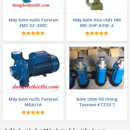
Máy bơm nước Forerun
Máy bơm hóa chất HM
2MC 32–200C
MD-5HP-63SK-4
Được xếp
Được xếp
hạng
5.00
hạng
5.00
5 sao
5 sao
Máy bơm nước Forerun
Bơm chìm hố móng
MGA/1A
Tsurumi KTZ33.7
Được xếp
hạng
5.00
5 sao