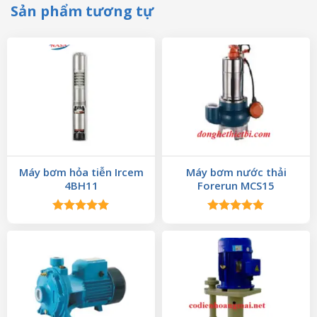
Sản phẩm tương tự
Máy bơm hỏa tiễn Ircem
Máy bơm nước thải
4BH11
Forerun MCS15
Được xếp
Được xếp
hạng
5.00
hạng
5.00
5 sao
5 sao