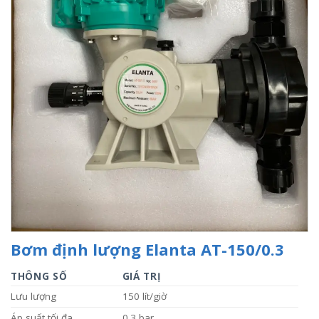
Bơm định lượng Elanta AT-150/0.3
THÔNG SỐ
GIÁ TRỊ
Lưu lượng
150 lít/giờ
Áp suất tối đa
0.3 bar