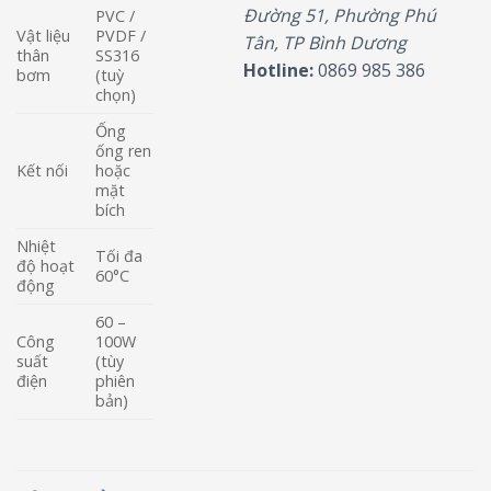
Đường 51, Phường Phú
PVC /
Vật liệu
PVDF /
Tân, TP Bình Dương
thân
SS316
Hotline:
0869 985 386
bơm
(tuỳ
chọn)
Ống
ống ren
Kết nối
hoặc
mặt
bích
Nhiệt
Tối đa
độ hoạt
60°C
động
60 –
Công
100W
suất
(tùy
điện
phiên
bản)