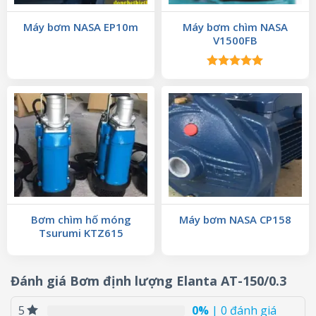
Máy bơm NASA EP10m
Máy bơm chìm NASA
V1500FB
Được xếp
hạng
5.00
5 sao
Bơm chìm hố móng
Máy bơm NASA CP158
Tsurumi KTZ615
Đánh giá Bơm định lượng Elanta AT-150/0.3
0%
| 0 đánh giá
5