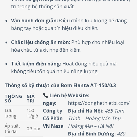
trí trong hệ thống sản xuất.
Vận hành đơn giản:
Điều chỉnh lưu lượng dễ dàng
bằng tay hoặc qua tín hiệu điều khiển.
Chất liệu chống ăn mòn:
Phù hợp cho nhiều loại
hóa chất, từ axit nhẹ đến kiềm.
Tiết kiệm điện năng:
Hoạt động hiệu quả mà
không tiêu tốn quá nhiều năng lượng.
Thông số kỹ thuật của Bơm Elanta AT-150/0.3
Liên hệ
Website:
THÔNG
GIÁ
SỐ
TRỊ
ngay:
https://donghethietbi.com/
Lưu
150
Công ty
Địa chỉ Hà Nội:
465 Tam
lượng
lít/giờ
Cổ Phần
Trinh – Hoàng Văn Thụ –
VN Nasa
Hoàng Mai – Hà Nội
Áp suất
0.3 bar
tối đa
Địa chỉ Bình Dương:
480