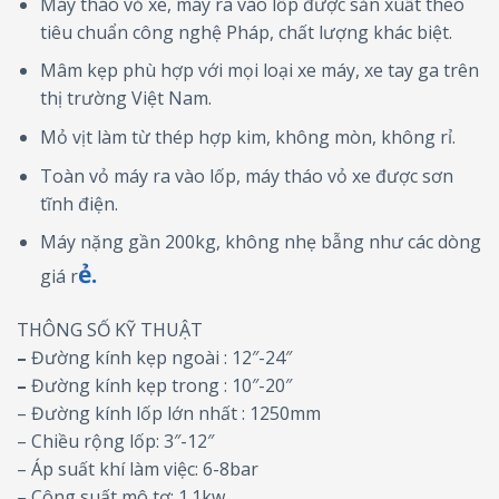
Máy tháo vỏ xe, máy ra vào lốp được sản xuất theo
tiêu chuẩn công nghệ Pháp, chất lượng khác biệt.
Mâm kẹp phù hợp với mọi loại xe máy, xe tay ga trên
thị trường Việt Nam.
Mỏ vịt làm từ thép hợp kim, không mòn, không rỉ.
Toàn vỏ máy ra vào lốp, máy tháo vỏ xe được sơn
tĩnh điện.
Máy nặng gần 200kg, không nhẹ bẫng như các dòng
ẻ.
giá r
THÔNG SỐ KỸ THUẬT
–
Đường kính kẹp ngoài : 12″-24″
–
Đường kính kẹp trong : 10″-20″
– Đường kính lốp lớn nhất : 1250mm
– Chiều rộng lốp: 3″-12″
– Áp suất khí làm việc: 6-8bar
– Công suất mô tơ: 1.1kw