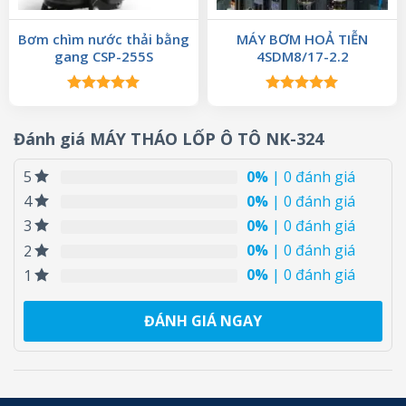
Bơm chìm nước thải bằng
MÁY BƠM HOẢ TIỄN
gang CSP-255S
4SDM8/17-2.2
Được xếp
Được xếp
hạng
5.00
hạng
5.00
5 sao
5 sao
Đánh giá MÁY THÁO LỐP Ô TÔ NK-324
0%
| 0 đánh giá
5
0%
| 0 đánh giá
4
0%
| 0 đánh giá
3
0%
| 0 đánh giá
2
0%
| 0 đánh giá
1
ĐÁNH GIÁ NGAY