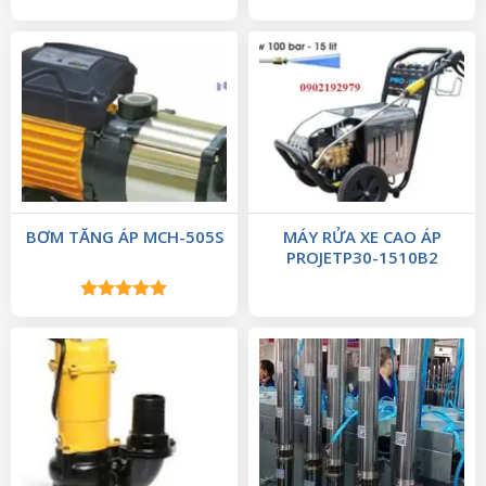
Được xếp
hạng
5.00
5 sao
BƠM TĂNG ÁP MCH-505S
MÁY RỬA XE CAO ÁP
PROJETP30-1510B2
Được xếp
hạng
5.00
5 sao