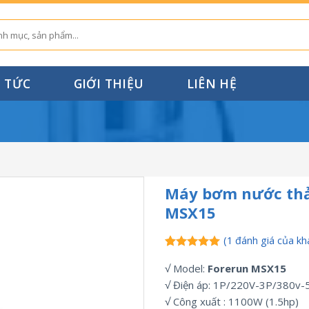
N TỨC
GIỚI THIỆU
LIÊN HỆ
Máy bơm nước thả
MSX15
(
1
đánh giá của kh
5.00
1
trên 5
√ Model:
Forerun MSX15
dựa trên
đánh giá
√ Điện áp: 1P/220V-3P/380v
√ Công xuất : 1100W (1.5hp)