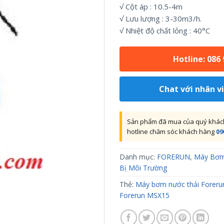
√ Cột áp : 10.5-4m
√ Lưu lượng : 3-30m3/h.
√ Nhiệt độ chất lỏng : 40°C
Hotline: 086
Chat với nhân v
Sản phẩm đã mua của quý khách 
hotline chăm sóc khách hàng
09
Danh mục:
FORERUN
,
Máy Bơ
Bị Môi Trường
Thẻ:
Máy bơm nước thải Foreru
Forerun MSX15