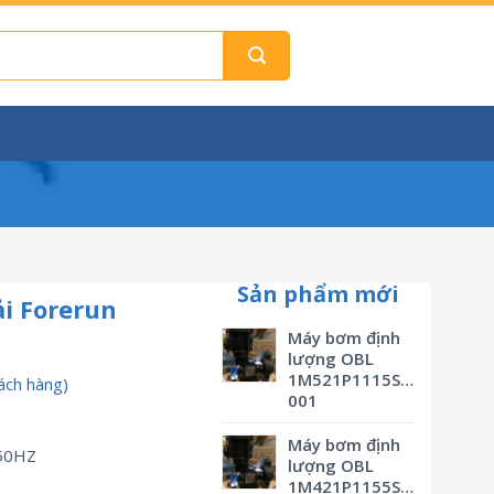
Sản phẩm mới
i Forerun
Máy bơm định
lượng OBL
1M521P1115SVBSMV0M3
ách hàng)
001
Máy bơm định
-50HZ
lượng OBL
1M421P1155SVBSMV0M3