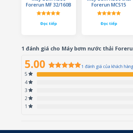
Forerun MF 32/160B
Forerun MCS15
Được xếp
Được xếp
Đọc tiếp
Đọc tiếp
hạng
5.00
hạng
5.00
5 sao
5 sao
1 đánh giá cho
Máy bơm nước thải Forer
5.00
1
đánh giá của khách hàn
5
5.00
1
trên 5
dựa trên
4
đánh giá
3
2
1