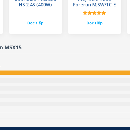
HS 2.4S (400W)
Forerun MJSW/1C-E
Được xếp
Đọc tiếp
Đọc tiếp
hạng
5.00
5 sao
un MSX15
g