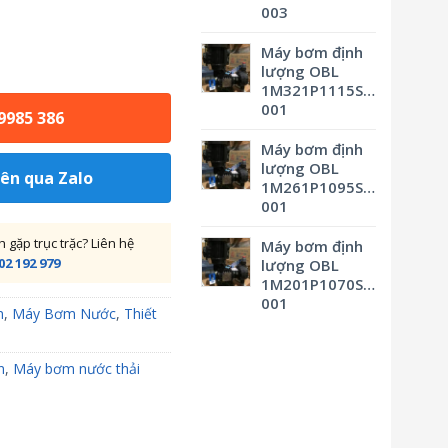
003
Máy bơm định
lượng OBL
1M321P1115SVBSMV0M3
001
 9985 386
Máy bơm định
lượng OBL
iên qua Zalo
1M261P1095SVBSMV0M3
001
gặp trục trặc? Liên hệ
Máy bơm định
02 192 979
lượng OBL
1M201P1070SVBSMV0M3
001
m
,
Máy Bơm Nước
,
Thiết
n
,
Máy bơm nước thải