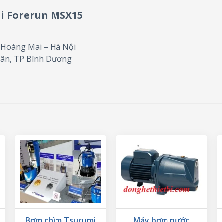
ải Forerun MSX15
– Hoàng Mai – Hà Nội
Tân, TP Bình Dương
Bơm chìm Tsurumi
Máy bơm nước