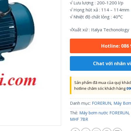
√ Lưu lượng : 200-1200 l/p
√ Họng hút xả : 114 – 114mm
√ Nhiệt độ chất lỏng : 40°C
√Xuất xứ : Italya Techonology
Hotline: 086
Chat với nhân v
Sản phẩm đã mua của quý khách 
hotline chăm sóc khách hàng
09
Danh mục:
FORERUN
,
Máy Bơ
Thẻ:
Máy bơm nước FORERUN
,
MHF 7BR