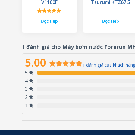
V1100F
Tsurumi KTZ67.5
Được xếp
Đọc tiếp
Đọc tiếp
hạng
5.00
5 sao
1 đánh giá cho
Máy bơm nước Forerun M
5.00
1
đánh giá của khách hàn
5
5.00
1
trên 5
dựa trên
4
đánh giá
3
2
1