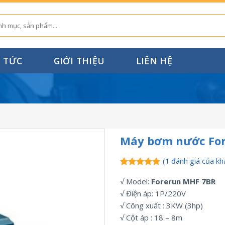
N TỨC
GIỚI THIỆU
LIÊN HỆ
Máy bơm nước Fo
(
1
đánh giá của kh
5.00
1
trên 5
√ Model:
Forerun MHF 7BR
dựa trên
đánh giá
√ Điện áp: 1P/220V
√ Công xuất : 3KW (3hp)
√ Cột áp : 18 – 8m