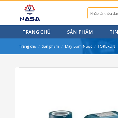
Skip
to
Tìm
kiếm:
content
TRANG CHỦ
SẢN PHẨM
TI
Trang chủ
/
Sản phẩm
/
Máy Bơm Nước
/
FORERUN