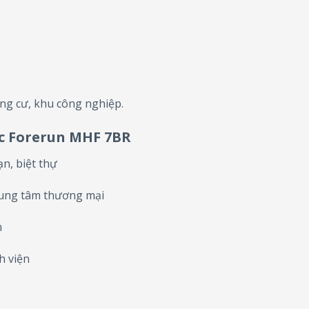
ng cư, khu công nghiệp.
c Forerun MHF 7BR
n, biệt thự
rung tâm thương mại
n
h viện