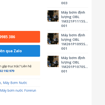
003
Máy bơm định
lượng OBL
1M321P1115SVBSMV0M3
001
Máy bơm định
 9985 386
lượng OBL
1M261P1095SVBSMV0M3
001
iên qua Zalo
Máy bơm định
lượng OBL
gặp trục trặc? Liên hệ
1M201P1070SVBSMV0M3
02 192 979
001
m
,
Máy Bơm Nước
Máy bơm nước Forerun