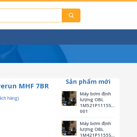
Sản phẩm mới
rerun MHF 7BR
Máy bơm định
ách hàng)
lượng OBL
1M521P1115SVBSMV0M3
001
Máy bơm định
lượng OBL
1M421P1155SVBSMV0M3