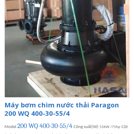
Máy bơm chìm nước thải Paragon
200 WQ 400-30-55/4
200 WQ 400-30-55/4
Model
Công suất(W)
Cột
55KW /75hp