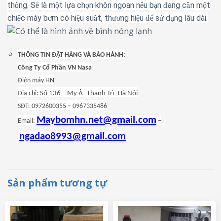
th
ng. S
l
à
m
t l
a ch
n kh
ô
n ngoan n
u b
n
ang c
n m
t
ố
ẽ
ộ
ự
ọ
ế
ạ
đ
ầ
ộ
chi
c m
á
y b
m c
ó
hi
u su
t, th
ng hi
u
s
d
ng l
â
u dài.
ế
ơ
ệ
ấ
ươ
ệ
để
ử
ụ
THÔNG TIN ĐẶT HÀNG VÀ BẢO HÀNH:
Công Ty Cổ Phần VN Nasa
Điện máy HN
Địa chỉ:
Số 136 – Mỹ Ả -Thanh Trì- Hà Nội
SĐT: 0972600355 – 0967335486
Maybomhn.net@gmail.com
Email:
–
ngadao8993@gmail.com
Sản phẩm tương tự