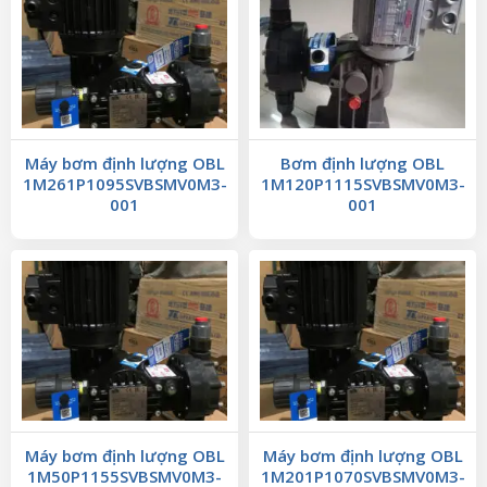
Máy bơm định lượng OBL
Bơm định lượng OBL
1M261P1095SVBSMV0M3-
1M120P1115SVBSMV0M3-
001
001
Máy bơm định lượng OBL
Máy bơm định lượng OBL
1M50P1155SVBSMV0M3-
1M201P1070SVBSMV0M3-