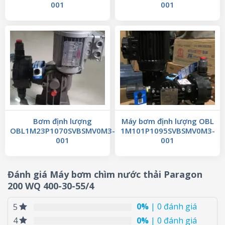
001
001
Bơm định lượng
Máy bơm định lượng OBL
OBL1M23P1070SVBSMV0M3-
1M101P1095SVBSMV0M3-
001
001
Đánh giá Máy bơm chìm nước thải Paragon
200 WQ 400-30-55/4
0%
| 0 đánh giá
5
0%
| 0 đánh giá
4