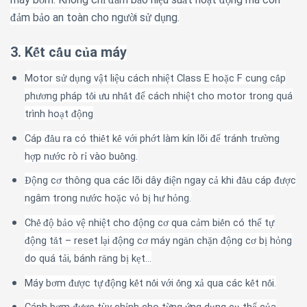
ơ
ỉ
đả
ả
ệ
ấ
ạ
độ
m b
o an to
à
n cho ng
i s
d
ng.
đả
ả
ườ
ử
ụ
3. K
t c
u c
a máy
ế
ấ
ủ
Motor s
d
ng v
t li
u cách nhi
t Class E ho
c F cung c
p
ử
ụ
ậ
ệ
ệ
ặ
ấ
ph
ng ph
á
p t
i
u nh
t
cách nhi
t cho motor trong quá
ươ
ố
ư
ấ
để
ệ
trình ho
t
ng
ạ
độ
Cáp
u ra có thi
t k
v
i ph
t làm kín lõi
tránh tr
ng
đầ
ế
ế
ớ
ớ
để
ườ
h
p n
c rò r
vào bu
ng.
ợ
ướ
ỉ
ồ
ng c
th
ô
ng qua c
á
c l
õ
i d
â
y
i
n ngay c
khi
u cáp
c
Độ
ơ
đ
ệ
ả
đầ
đượ
ngâm trong n
c ho
c v
b
h
h
ng.
ướ
ặ
ỏ
ị
ư
ỏ
Ch
b
o v
nhi
t cho
ng c
qua c
m bi
n có th
t
ế
độ
ả
ệ
ệ
độ
ơ
ả
ế
ể
ự
ng t
t – reset l
i
ng c
m
á
y ng
n ch
n
ng c
b
h
ng
độ
ắ
ạ
độ
ơ
ă
ặ
độ
ơ
ị
ỏ
do quá t
i, bánh r
ng b
k
t…
ả
ă
ị
ẹ
Máy b
m
c t
ng k
t n
i v
i
ng x
qua các k
t n
i.
ơ
đượ
ự
độ
ế
ố
ớ
ố
ả
ế
ố