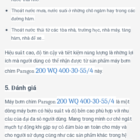
Thoát n
c m
a, n
c su
i
nh
ng ch
ng
m hay trong các
ướ
ư
ướ
ố
ở
ữ
ỗ
ầ
ng h
m.
đườ
ầ
Thoát n
c th
i t
các tòa nhà, tr
ng h
c, nhà máy, t
ng
ướ
ả
ừ
ườ
ọ
ầ
h
m, nhà
xe…
ầ
để
Hi
u su
t cao,
tin c
y v
à
ti
t ki
m n
ng l
ng l
à
nh
ng l
i
ệ
ấ
độ
ậ
ế
ệ
ă
ượ
ữ
ợ
í
ch m
à
ng
i d
ù
ng c
ó
th
nh
n
c t
s
n ph
m m
á
y b
m
ườ
ể
ậ
đượ
ừ
ả
ẩ
ơ
200 WQ 400-30-55/4
ch
ì
m P
n
à
y.
aragon
5.
á
nh gi
á
Đ
200 WQ 400-30-55/4
Máy b
m ch
ì
m P
l
à
m
t
ơ
aragon
ộ
d
ò
ng m
á
y b
m c
ó
hi
u su
t v
à
b
n cao ph
ù
h
p v
i nhu
ơ
ệ
ấ
độ
ề
ợ
ớ
c
u c
a
i
a s
ng
i d
ù
ng. Mang trong m
ì
nh c
ch
ng
t
ầ
ủ
đạ
đ
ố
ườ
ơ
ế
ắ
m
ch t
ng khi g
p s
c
m b
o an to
à
n cho m
á
y v
à
ạ
ự
độ
ặ
ự
ố
đả
ả
cho ng
i s
d
ng c
ng nh
c
á
c s
n ph
m kh
á
c trong h
ườ
ử
ụ
ũ
ư
ả
ẩ
ệ