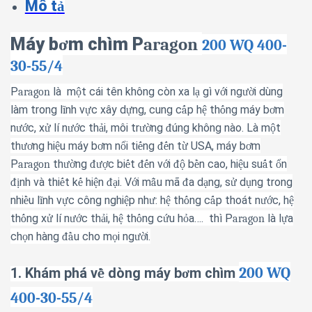
Mô t
ả
Máy b
ơ
m ch
ì
m P
aragon
200 WQ 400-
30-55/4
P
là m
t c
á
i t
ê
n kh
ô
ng c
ò
n xa l
g
ì
v
i ng
i d
ù
ng
aragon
ộ
ạ
ớ
ườ
l
à
m trong l
nh v
c x
â
y d
ng, cung c
p h
th
ng m
á
y b
m
ĩ
ự
ự
ấ
ệ
ố
ơ
n
c, x
l
í
n
c th
i, m
ô
i tr
ng
ú
ng kh
ô
ng n
à
o. L
à
m
t
ướ
ử
ướ
ả
ườ
đ
ộ
th
ng hi
u m
á
y b
m n
i ti
ng
n t
USA, m
á
y b
m
ươ
ệ
ơ
ổ
ế
đế
ừ
ơ
P
th
ng
c bi
t
n v
i
b
n cao, hi
u su
t
n
aragon
ườ
đượ
ế
đế
ớ
độ
ề
ệ
ấ
ổ
nh v
à
thi
t k
hi
n
i. V
i m
u m
ã
a d
ng, s
d
ng trong
đị
ế
ế
ệ
đạ
ớ
ẫ
đ
ạ
ử
ụ
nhi
u l
nh v
c c
ô
ng nghi
p nh
: h
th
ng c
p tho
á
t n
c, h
ề
ĩ
ự
ệ
ư
ệ
ố
ấ
ướ
ệ
th
ng x
l
í
n
c th
i, h
th
ng c
u h
a
…
.
th
ì
P
l
à
l
a
ố
ử
ướ
ả
ệ
ố
ứ
ỏ
aragon
ự
ch
n h
à
ng
u cho m
i ng
i.
ọ
đầ
ọ
ườ
200 WQ
1. Khám phá v
dòng máy b
m ch
ì
m
ề
ơ
400-30-55/4