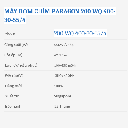
MÁY B
Ơ
M CH
Ì
M P
ARAGON 200 WQ 400-
30-55/4
200 WQ 400-30-55/4
Model
Công suất(W)
55KW /75hp
Cột áp (m)
49-17 m
Lưu lượng(L/phut)
100-450 m3/h
Điện áp(V)
380v/50Hz
Hàng mới
100%
Xuất xứ:
Singapore
Bảo hành
12 Tháng