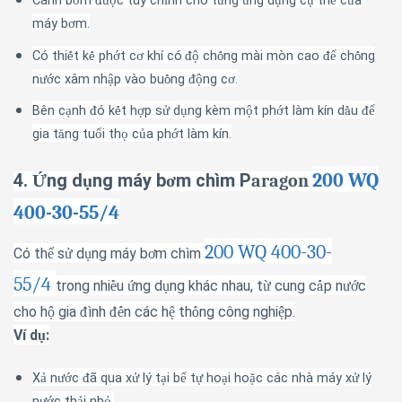
Cánh b
m
c tùy ch
nh cho t
ng
ng d
ng c
th
c
a
ơ
đượ
ỉ
ừ
ứ
ụ
ụ
ể
ủ
máy b
m.
ơ
Có thi
t k
ph
t c
kh
í
c
ó
ch
ng mài mòn cao
ch
ng
ế
ế
ớ
ơ
độ
ố
để
ố
n
c xâm nh
p vào bu
ng
ng c
.
ướ
ậ
ồ
độ
ơ
Bên c
nh
ó
k
t h
p s
d
ng kèm m
t ph
t làm kín d
u
ạ
đ
ế
ợ
ử
ụ
ộ
ớ
ầ
để
gia t
ng tu
i th
c
a ph
t làm kín.
ă
ổ
ọ
ủ
ớ
200 WQ
4.
ng d
ng máy b
m ch
ì
m P
Ứ
ụ
ơ
aragon
400-30-55/4
200 WQ 400-30-
Có th
s
d
ng m
á
y b
m ch
ì
m
ể
ử
ụ
ơ
55/4
trong nhi
u
ng d
ng kh
á
c nhau, t
cung c
p n
c
ề
ứ
ụ
ừ
ấ
ướ
cho h
gia
ì
nh
n c
á
c h
th
ng c
ô
ng nghi
p.
ộ
đ
đế
ệ
ố
ệ
Ví d
:
ụ
X
n
c
ã
qua x
lý t
i b
t
ho
i ho
c các nhà máy x
lý
ả
ướ
đ
ử
ạ
ể
ự
ạ
ặ
ử
n
c th
i nh
.
ướ
ả
ỏ