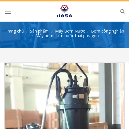
Skip
to
content
Trang chủ
/
Sản phẩm
/
Máy Bơm Nước
/
Bơm công nghiệp
/
Máy bơm chìm nước thải paragon