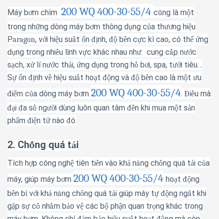
200 WQ 400-30-55/4
Máy b
m ch
ì
m
c
ng l
à
m
t
ơ
ũ
ộ
trong nh
ng d
ò
ng m
á
y b
m th
ô
ng d
ng c
a th
ng hi
u
ữ
ơ
ụ
ủ
ươ
ệ
P
, v
i hi
u su
t
n
nh,
b
n c
c k
ì
cao, c
ó
th
ng
aragon
ớ
ệ
ấ
ổ
đị
độ
ề
ự
ể
ứ
d
ng trong nhi
u l
nh v
c kh
á
c nhau nh
:
cung c
p n
c
ụ
ề
ĩ
ự
ư
ấ
ướ
s
ch, x
l
í
n
c th
i,
ng d
ng trong h
b
i, spa, t
i ti
ê
u
…
ạ
ử
ướ
ả
ứ
ụ
ồ
ơ
ướ
S
n
nh v
hi
u su
t ho
t
ng v
à
b
n cao l
à
m
t
u
ự
ổ
đị
ề
ệ
ấ
ạ
độ
độ
ề
ộ
ư
200 WQ 400-30-55/4
i
m c
a d
ò
ng m
á
y b
m
.
i
u m
à
đ
ể
ủ
ơ
Đ
ề
i
a s
ng
i d
ù
ng lu
ô
n quan t
â
m
n khi mua m
t s
n
đạ
đ
ố
ườ
đế
ộ
ả
ph
m
i
n t
n
à
o
ó
.
ẩ
đ
ệ
ử
đ
2. Ch
ng quá t
i
ố
ả
Tích h
p c
ô
ng ngh
ti
ê
n ti
n v
à
o kh
n
ng ch
ng qu
á
t
i c
a
ợ
ệ
ế
ả
ă
ố
ả
ủ
200 WQ 400-30-55/4
m
á
y, gi
ú
p m
á
y b
m
ho
t
ng
ơ
ạ
độ
b
n b
v
i kh
n
ng ch
ng qu
á
t
i gi
ú
p m
á
y t
ng ng
t khi
ề
ỉ
ớ
ả
ă
ố
ả
ự
độ
ắ
g
p s
c
nh
m b
o v
c
á
c b
ph
n quan tr
ng kh
á
c trong
ặ
ự
ố
ằ
ả
ệ
ộ
ậ
ọ
m
á
y b
m. Kh
ô
ng ch
m b
o hi
u su
t ho
t
ng m
à
c
ò
n