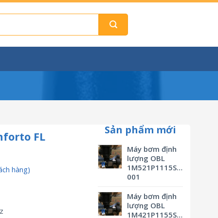
Sản phẩm mới
forto FL
Máy bơm định
lượng OBL
1M521P1115SVBSMV0M3
ách hàng)
001
Máy bơm định
lượng OBL
z
1M421P1155SVBSMV0M3