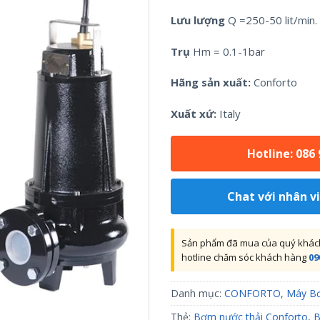
Lưu lượng
Q =250-50 lit/min.
Trụ
Hm = 0.1-1bar
Hãng sản xuất:
Conforto
Xuất xứ:
Italy
Hotline: 086
Chat với nhân v
Sản phẩm đã mua của quý khách 
hotline chăm sóc khách hàng
09
Danh mục:
CONFORTO
,
Máy B
Thẻ:
Bơm nước thải Conforto
,
B