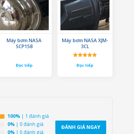
Máy bơm NASA
Máy bơm NASA XJM-
SCP158
3CL
Được xếp
Đọc tiếp
Đọc tiếp
hạng
5.00
5 sao
100%
| 1 đánh giá
0%
| 0 đánh giá
ĐÁNH GIÁ NGAY
0%
| 0 đánh giá