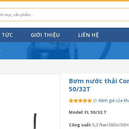
N TỨC
GIỚI THIỆU
LIÊN HỆ
O
Bơm nước thải Con
50/32T
(
1
đánh giá của kh
5.00
1
trên 5
Model: FL 50/32 T
dựa trên
đánh giá
Công suất
0,37kw/380v/50H