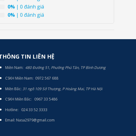
0%
| 0 đánh giá
0%
| 0 đánh giá
THÔNG TIN LIÊN HỆ
Miền Nam:
480 Đường 51, Phường Phú Tân, TP Bình Dương
CSKH Miền Nam: 0972 567 688
Miền Bắc:
31 ngõ 109 Sở Thượng, P Hoàng Mai, TP Hà Nội
CSKH Miền Bắc: 0967 33 5486
Hotline: 024 33 52 3333
E
mail: Nasa2979@gmail.com