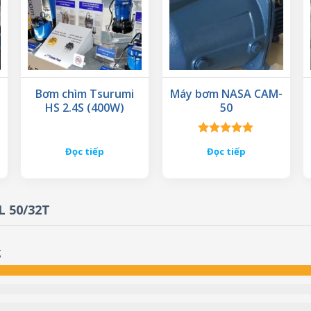
Bơm chìm Tsurumi
Máy bơm NASA CAM-
HS 2.4S (400W)
50
Được xếp
Đọc tiếp
Đọc tiếp
hạng
5.00
5 sao
L 50/32T
g