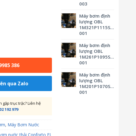
003
Máy bơm định
lượng OBL
1M321P1115SVBSMV0M3
001
Máy bơm định
lượng OBL
1M261P1095SVBSMV0M3
001
 9985 386
Máy bơm định
lượng OBL
iên qua Zalo
1M201P1070SVBSMV0M3
001
gặp trục trặc? Liên hệ
02 192 979
ơm
,
Máy Bơm Nước
ơm nước thải Conforto FL