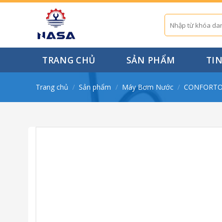
Skip
to
Tìm
kiếm:
content
TRANG CHỦ
SẢN PHẨM
TI
Trang chủ
/
Sản phẩm
/
Máy Bơm Nước
/
CONFORT