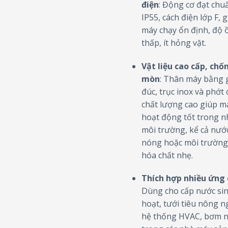
điện
: Động cơ đạt chu
IP55, cách điện lớp F, 
máy chạy ổn định, độ 
thấp, ít hỏng vặt.
Vật liệu cao cấp, chố
mòn
: Thân máy bằng
đúc, trục inox và phớt 
chất lượng cao giúp m
hoạt động tốt trong n
môi trường, kể cả nướ
nóng hoặc môi trường
hóa chất nhẹ.
Thích hợp nhiều ứng
Dùng cho cấp nước si
hoạt, tưới tiêu nông n
hệ thống HVAC, bơm 