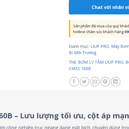
Chat với nhân v
Sản phẩm đã mua của quý khách 
hotline chăm sóc khách hàng
09
Danh mục:
LIUP PRO
,
Máy Bơ
Bị Môi Trường
Thẻ:
BƠM LY TÂM LIUP PRO
,
B
CM32-160B
0B – Lưu lượng tối ưu, cột áp mạ
m công nghiệp trục ngang dạng mặt bích, chuyên dùng tron