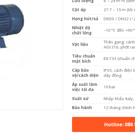
Lưu lượng
6 – 24 m³/h (đỉn
Cột áp
27.7 – 15 m (tối
Họng hút/xả
DN50 / DN32 (~2
Nhiệt độ
–10 °C đến +90 
chất lỏng
Thân gang; cánh
Vật liệu
AISI 316; phớt c
Tiêu chuẩn
EN 733 (chuẩn c
mặt bích
Cấp bảo
IP55, cách điện
vệ/cách điện
dây đồng
Áp suất làm
10 bar
việc tối đa
Xuất xứ
Nhập khẩu Italy
Bảo hành
12 tháng chính 
Hotline: 086