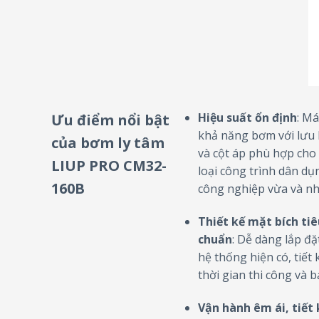
Hiệu suất ổn định
: Má
Ưu điểm nổi bật
khả năng bơm với lưu
của bơm ly tâm
và cột áp phù hợp cho
LIUP PRO CM32-
loại công trình dân dụ
160B
công nghiệp vừa và nh
Thiết kế mặt bích ti
chuẩn
: Dễ dàng lắp đặ
hệ thống hiện có, tiết
thời gian thi công và bả
Vận hành êm ái, tiết