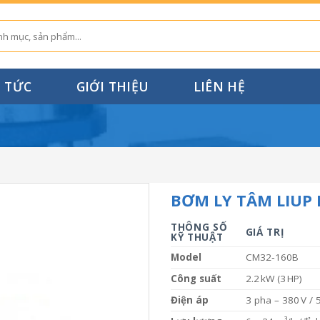
N TỨC
GIỚI THIỆU
LIÊN HỆ
BƠM LY TÂM LIUP
THÔNG SỐ
GIÁ TRỊ
KỸ THUẬT
Model
CM32‑160B
Công suất
2.2 kW (3 HP)
Điện áp
3 pha – 380 V / 