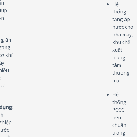
ẩn
Hệ
giúp
thống
ồn
tăng áp
nước cho
nhà máy,
ng ăn
khu chế
 gang
xuất,
cơ khí
trung
áy
tâm
hiều
thương
c
mại.
 có
Hệ
thống
 dụng
:
PCCC
nh
tiêu
ghiệp,
chuẩn
nước
trong