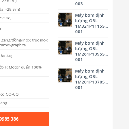
h 27 m³/h)
003
 đa ~29.9 m)
Máy bơm định
″/1¼″)
lượng OBL
1M321P1115SVBSMV0M3
°C
001
 gang/đồng/inox; trục inox
Máy bơm định
eramic‑graphite
lượng OBL
1M261P1095SVBSMV0M3
hâu Âu)
001
 lớp F; Motor quấn 100%
Máy bơm định
lượng OBL
1M201P1070SVBSMV0M3
001
, có CO‑CQ
hãng
 9985 386