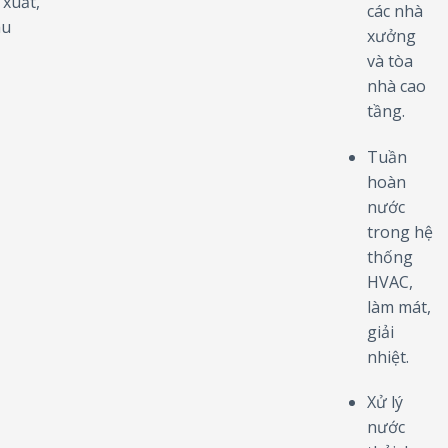
 xuất,
các nhà
hu
xưởng
và tòa
nhà cao
tầng.
Tuần
hoàn
nước
trong hệ
thống
HVAC,
làm mát,
giải
nhiệt.
Xử lý
nước