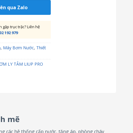
iên qua Zalo
gặp trục trặc? Liên hệ
02 192 979
m
,
Máy Bơm Nước
,
Thiết
ƠM LY TÂM LIUP PRO
nh mẽ
g các hệ thống cấp nước, tăng áp, phòng cháy