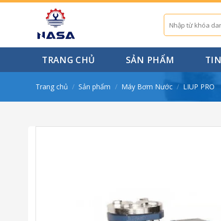
Skip
to
Tìm
kiếm:
content
TRANG CHỦ
SẢN PHẨM
TI
Trang chủ
/
Sản phẩm
/
Máy Bơm Nước
/
LIUP PRO