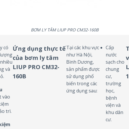
BƠM LY TÂM LIUP PRO CM32-160B
y có
Tại các khu vực
Cấp
Ứng dụng thực tế
T
 lượng
như Hà Nội,
nước
của bơm ly tâm
v
 nhiều
Bình Dương,
sạch cho
LIUP PRO CM32-
L
ng và
sản phẩm được
chung
160B
ỏ.
sử dụng phổ
cư,
biến trong các
trường
êu
ứng dụng sau:
học,
t vào
bệnh
 kiệm
viện và
o trì.
khu dân
cư.
 kiệm