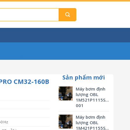
Sản phẩm mới
 PRO CM32-160B
Máy bơm định
lượng OBL
1M521P1115SVBSMV0M3
001
Máy bơm định
50 Hz
lượng OBL
1M421P1155SVBSMV0M3