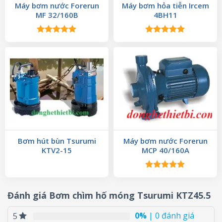
Máy bơm nước Forerun
Máy bơm hỏa tiễn Ircem
MF 32/160B
4BH11
Được xếp
Được xếp
hạng
5.00
hạng
5.00
5 sao
5 sao
Bơm hút bùn Tsurumi
Máy bơm nước Forerun
KTV2-15
MCP 40/160A
Được xếp
hạng
5.00
5 sao
Đánh giá Bơm chìm hố móng Tsurumi KTZ45.5
0%
| 0 đánh giá
5