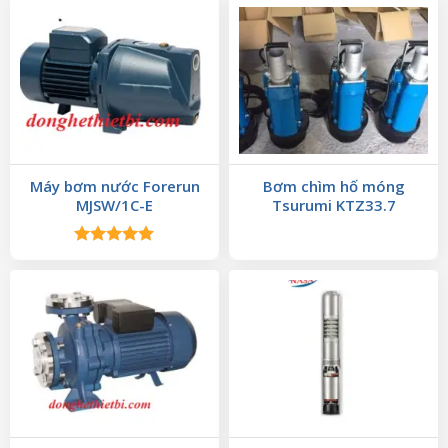
Máy bơm nước Forerun
Bơm chìm hố móng
MJSW/1C-E
Tsurumi KTZ33.7
Được xếp
hạng
5.00
5 sao